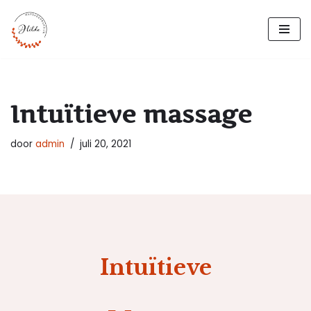
Ga
naar
de
inhoud
Intuïtieve massage
door
admin
juli 20, 2021
Intuïtieve